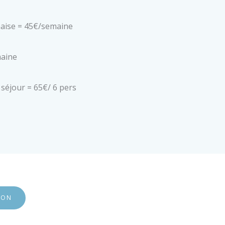
chaise = 45€/semaine
maine
séjour = 65€/ 6 pers
ION