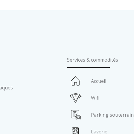
Services & commodités
Accueil
laques
Wifi
Parking souterrain 
Laverie